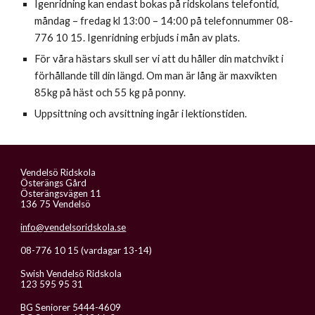
Igenridning kan endast bokas på ridskolans telefontid,
måndag – fredag kl 13:00 – 14:00 på telefonnummer 08-
776 10 15. Igenridning erbjuds i mån av plats.
För våra hästars skull ser vi att du håller din matchvikt i
förhållande till din längd. Om man är lång är maxvikten
85kg på häst och 55 kg på ponny.
Uppsittning och avsittning ingår i lektionstiden.
Vendelsö Ridskola
Österängs Gård
Österängsvägen 11
136 75 Vendelsö
info@vendelsoridskola.se
08-776 10 15 (vardagar 13-14)
Swish Vendelsö Ridskola
123 595 95 31
BG Seniorer 5444-4609