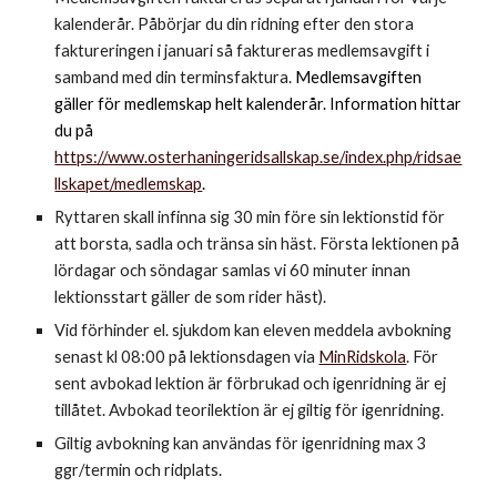
kalenderår. Påbörjar du din ridning efter den stora
faktureringen i januari så faktureras medlemsavgift i
samband med din terminsfaktura.
Medlemsavgiften
gäller för medlemskap helt kalenderår. Information hittar
du på
https://www.osterhaningeridsallskap.se/index.php/ridsae
llskapet/medlemskap
.
Ryttaren skall infinna sig 30 min före sin lektionstid för
att borsta, sadla och tränsa sin häst. Första lektionen på
lördagar och söndagar samlas vi 60 minuter innan
lektionsstart gäller de som rider häst).
Vid förhinder el. sjukdom kan eleven meddela avbokning
senast kl 08:00 på lektionsdagen via
MinRidskola
. För
sent avbokad lektion är förbrukad och igenridning är ej
tillåtet. Avbokad teorilektion är ej giltig för igenridning.
Giltig avbokning kan användas för igenridning max 3
ggr/termin och ridplats.