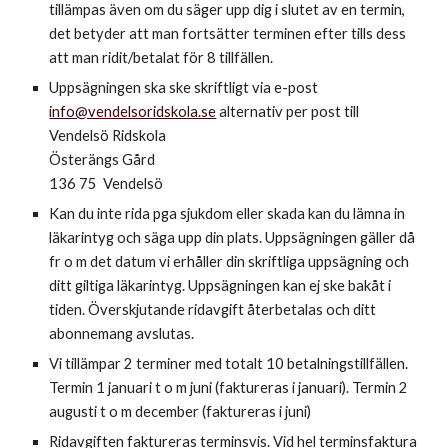
tillämpas även om du säger upp dig i slutet av en termin,
det betyder att man fortsätter terminen efter tills dess
att man ridit/betalat för 8 tillfällen.
Uppsägningen ska ske skriftligt via e-post
info@vendelsoridskola.se
alternativ per post till
Vendelsö Ridskola
Österängs Gård
136 75 Vendelsö
Kan du inte rida pga sjukdom eller skada kan du lämna in
läkarintyg och säga upp din plats. Uppsägningen gäller då
fr o m det datum vi erhåller din skriftliga uppsägning och
ditt giltiga läkarintyg. Uppsägningen kan ej ske bakåt i
tiden. Överskjutande ridavgift återbetalas och ditt
abonnemang avslutas.
Vi tillämpar 2 terminer med totalt 10 betalningstillfällen.
Termin 1 januari t o m juni (faktureras i januari). Termin 2
augusti t o m december (faktureras i juni)
Ridavgiften faktureras terminsvis. Vid hel terminsfaktura