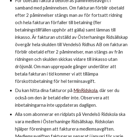
För obetald faktura debiteras p
åminnelseavgift i
samband med
påminnelsen
. Om fakturan
förblir obetald
efter 2 påminnelser
stängs man av för fortsatt ridning
och hela fakturan förfaller till betalning (fler
betalningstillfällen upphör att gälla) samt lämnas till
inkasso. Är fakturan utställd av Österhaninge Ridsällskap
övergår hela skulden till Vendelsö Ridhus AB om fakturan
förblir obetald efter 2 påminnelser, man stängs av från
ridningen och skulden skickas vidare till inkasso utan
dröjsmål. Om man upprepade gånger underlåter att
betala fakturan i tid kommer vi att tillämpa
förskottsbetalning för hel terminsavgift.
Du kan hitta dina fakturor på
MinRidskola
, där ser du
också om den är betald eller inte. Observera att
inbetalningarna inte uppdateras dagligen.
Alla som abonnerar en ridplats på Vendelsö Ridskola ska
vara medlem i Österhaninge Ridsällskap. Ridskolan
hjälper föreningen att fakturera medlemsavgiften.
Medlemsavgiften faktureras separat i januari för varje