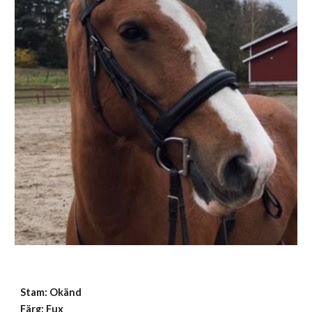
Stam:
Okänd
Färg: Fux