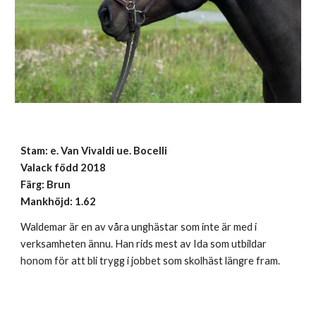
Stam:
e. Van Vivaldi ue. Bocelli
Valack
f
ödd 2018
Färg: Brun
Mankhöjd: 1.6
2
Waldemar är en av våra unghästar som inte är med i
verksamheten ännu. Han rids mest av Ida som utbildar
honom för att bli trygg i jobbet som skolhäst längre fram.