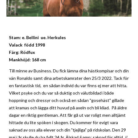
Stam: e. Bellini ue. Herkules
Valack född 1998
Färg: Rödfux
Mankhöjd: 168 cm
Till minne av Business. Du fick lämna dina hästkompisar och din
vän Ronaldo samt dina arbetskamrater den 25/3 2022. Tack för
en fantastisk tid, en sådan individ du var finns ej mer att hitta.
Vilket psyke och du var så duktig och välutbildad i både
hoppning och dressyr och också en sådan "gosehäst" gillade
att kramas och lägga ditt huvud på axeln och bli kliad. På äldre
dagar en riktig gentleman. Att får gå ut var roligt men alltjämt
hittade du lite spöken i skogen. Du kommer för evigt vara
saknad av oss alla elever och din "tjejliga" på ridskolan. Den 29
maj i år skulle du ha fyllt 24 år. Älskad &amp; saknad för alltid. //